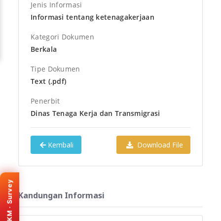
Jenis Informasi
Informasi tentang ketenagakerjaan
Kategori Dokumen
Berkala
Tipe Dokumen
Text (.pdf)
Penerbit
Dinas Tenaga Kerja dan Transmigrasi
Kembali
Download File
KEMENPAN · SKM
Survey Kepuasan
Masyarakat
SKM · Survey
Bantu kami meningkatkan
Kandungan Informasi
layanan e-PPID Provinsi
Banten. Isi survey melalui
portal resmi SKM (tab