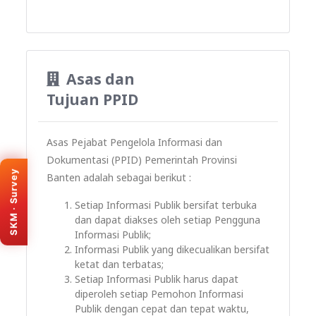
Asas dan
Tujuan PPID
Asas Pejabat Pengelola Informasi dan
KEMENPAN · SKM
Dokumentasi (PPID) Pemerintah Provinsi
Survey Kepuasan
SKM · Survey
Banten adalah sebagai berikut :
Masyarakat
Bantu kami meningkatkan layanan
Setiap Informasi Publik bersifat terbuka
e-PPID Provinsi Banten. Isi survey
dan dapat diakses oleh setiap Pengguna
melalui portal resmi SKM (tab baru).
Informasi Publik;
Informasi Publik yang dikecualikan bersifat
Isi survey sekarang
ketat dan terbatas;
Setiap Informasi Publik harus dapat
diperoleh setiap Pemohon Informasi
Publik dengan cepat dan tepat waktu,