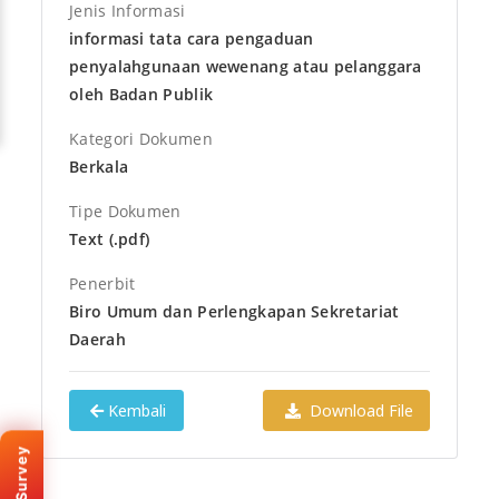
Jenis Informasi
informasi tata cara pengaduan
penyalahgunaan wewenang atau pelanggara
oleh Badan Publik
Kategori Dokumen
Berkala
Tipe Dokumen
Text (.pdf)
Penerbit
Biro Umum dan Perlengkapan Sekretariat
Daerah
KEMENPAN · SKM
Kembali
Download File
Survey Kepuasan
Masyarakat
Bantu kami meningkatkan
layanan e-PPID Provinsi