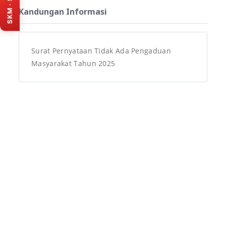
SKM · Survey
Banten. Isi survey melalui
Kandungan Informasi
portal resmi SKM (tab
baru).
Isi survey sekarang
Surat Pernyataan Tidak Ada Pengaduan
Masyarakat Tahun 2025