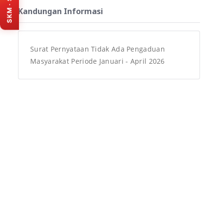
SKM · Survey
Banten. Isi survey melalui
Kandungan Informasi
portal resmi SKM (tab
baru).
Isi survey sekarang
Surat Pernyataan Tidak Ada Pengaduan
Masyarakat Periode Januari - April 2026