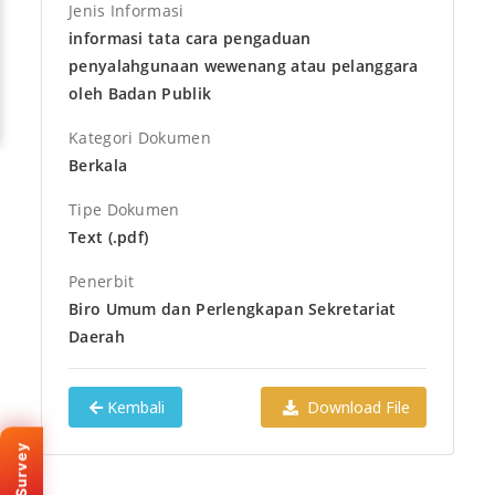
Jenis Informasi
informasi tata cara pengaduan
penyalahgunaan wewenang atau pelanggara
oleh Badan Publik
Kategori Dokumen
Berkala
Tipe Dokumen
Text (.pdf)
Penerbit
Biro Umum dan Perlengkapan Sekretariat
Daerah
KEMENPAN · SKM
Kembali
Download File
Survey Kepuasan
Masyarakat
Bantu kami meningkatkan
layanan e-PPID Provinsi