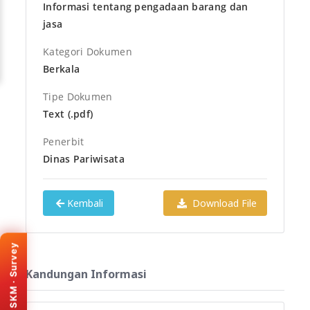
Informasi tentang pengadaan barang dan
jasa
Kategori Dokumen
Berkala
Tipe Dokumen
Text (.pdf)
Penerbit
Dinas Pariwisata
Kembali
Download File
KEMENPAN · SKM
Survey Kepuasan
Masyarakat
SKM · Survey
Bantu kami meningkatkan
layanan e-PPID Provinsi
Kandungan Informasi
Banten. Isi survey melalui
portal resmi SKM (tab