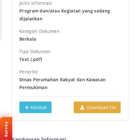
Jenis Informasi
Program dan/atau Kegiatan yang sedang
dijalankan
Kategori Dokumen
Berkala
Tipe Dokumen
Text (.pdf)
Penerbit
Dinas Perumahan Rakyat dan Kawasan
Permukiman
KEMENPAN · SKM
Kembali
Download File
Survey Kepuasan
Masyarakat
SKM · Survey
Bantu kami meningkatkan
layanan e-PPID Provinsi
Kandungan Informasi