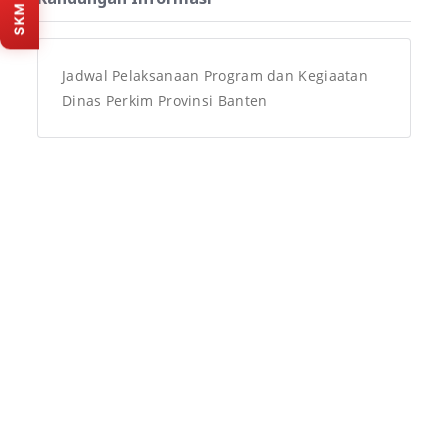
Banten. Isi survey melalui
portal resmi SKM (tab
baru).
Jadwal Pelaksanaan Program dan Kegiaatan
Isi survey sekarang
Dinas Perkim Provinsi Banten