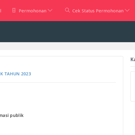
l
Permohonan
Cek Status Permohonan
Detail Informasi Publik
K
IK TAHUN 2023
masi publik