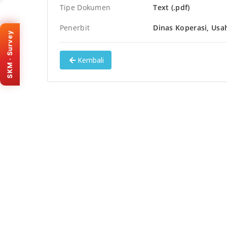
Tipe Dokumen
Text (.pdf)
KEMENPAN · SKM
Penerbit
Dinas Koperasi, Usa
Survey Kepuasan Masyarakat
SKM · Survey
Bantu kami meningkatkan
layanan e-PPID Provinsi Banten.
Kembali
Isi survey melalui portal resmi
SKM (tab baru).
Isi survey sekarang