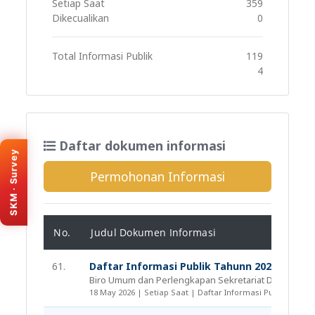
Setiap Saat
359
Dikecualikan
0
Total Informasi Publik
119
4
KEMENPAN · SKM
Daftar dokumen informasi
Survey Kepuasan
SKM · Survey
Masyarakat
Permohonan Informasi
Bantu kami meningkatkan layanan
e-PPID Provinsi Banten. Isi survey
melalui portal resmi SKM (tab baru).
Isi survey sekarang
No.
Judul Dokumen Informasi
61.
Daftar Informasi Publik Tahunn 2026
Biro Umum dan Perlengkapan Sekretariat Daerah
18 May 2026 | Setiap Saat | Daftar Informasi Publik