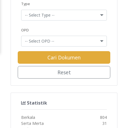
Type
-- Select Type --
OPD
-- Select OPD --
Cari Dokumen
Reset
Statistik
Berkala
804
Serta Merta
31