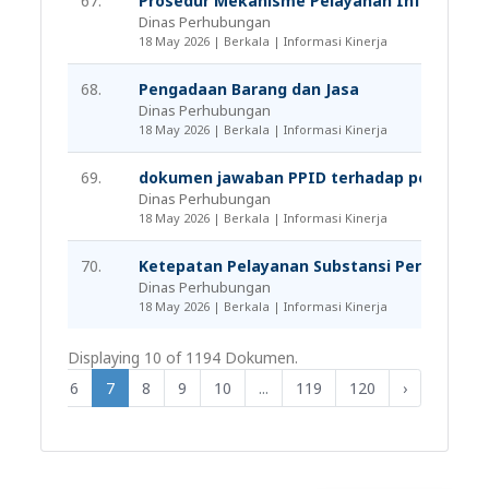
67.
Prosedur Mekanisme Pelayanan Informasi
Dinas Perhubungan
18 May 2026 | Berkala | Informasi Kinerja
68.
Pengadaan Barang dan Jasa
Dinas Perhubungan
18 May 2026 | Berkala | Informasi Kinerja
69.
dokumen jawaban PPID terhadap permohona
Dinas Perhubungan
18 May 2026 | Berkala | Informasi Kinerja
70.
Ketepatan Pelayanan Substansi Permohona
Dinas Perhubungan
18 May 2026 | Berkala | Informasi Kinerja
Displaying 10 of 1194 Dokumen.
4
5
6
7
8
9
10
...
119
120
›