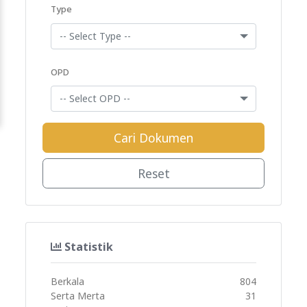
Type
-- Select Type --
OPD
-- Select OPD --
Cari Dokumen
Reset
Statistik
Berkala
804
Serta Merta
31