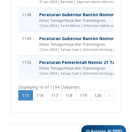
21 Jun 2024 | Berkala | Laporan akses informasi publik
1148.
Peraturan Gubernur Banten Nomor 28 Tahun
Dinas Tenaga Kerja dan Transmigrasi
12 Jun 2024 | Serta Merta | Informasi daftar peraturan
1149.
Peraturan Gubernur Banten Nomor 35 Tahun 
Dinas Tenaga Kerja dan Transmigrasi
12 Jun 2024 | Setiap Saat | Informasi tentang peraturan,
1150.
Peraturan Pemerintah Nomor 21 Tahun 202
Dinas Tenaga Kerja dan Transmigrasi
12 Jun 2024 | Setiap Saat | Informasi tentang peraturan,
Displaying 10 of 1194 Dokumen.
3
114
115
116
117
118
119
120
›
Asisten AI PPID