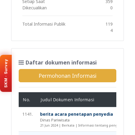
Setiap Saat
359
Dikecualikan
0
Total Informasi Publik
119
4
KEMENPAN · SKM
Survey Kepuasan
Daftar dokumen informasi
SKM · Survey
Masyarakat
Bantu kami meningkatkan layanan
Permohonan Informasi
e-PPID Provinsi Banten. Isi survey
melalui portal resmi SKM (tab baru).
Isi survey sekarang
No.
Judul Dokumen Informasi
1141.
berita acara penetapan penyedia
Dinas Pariwisata
21 Jun 2024 | Berkala | Informasi tentang pengadaan ba