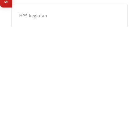
baru).
HPS kegiatan
Isi survey sekarang