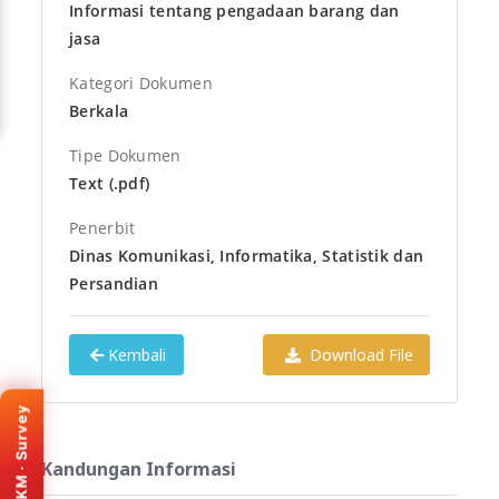
Informasi tentang pengadaan barang dan
jasa
Kategori Dokumen
Berkala
Tipe Dokumen
Text (.pdf)
Penerbit
Dinas Komunikasi, Informatika, Statistik dan
Persandian
KEMENPAN · SKM
Kembali
Download File
Survey Kepuasan
Masyarakat
SKM · Survey
Bantu kami meningkatkan
layanan e-PPID Provinsi
Kandungan Informasi
Banten. Isi survey melalui
portal resmi SKM (tab